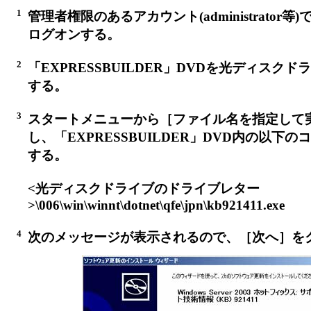
1
管理者権限のあるアカウント(administrator等
ログオンする。
2
「EXPRESSBUILDER」DVDを光ディスク
する。
3
スタートメニューから［ファイル名を指定して
し、「EXPRESSBUILDER」DVD内の以下
する。
<光ディスクドライブのドライブレター
>\006\win\winnt\dotnet\qfe\jpn\kb921411.exe
4
次のメッセージが表示されるので、［次へ］を